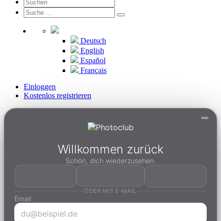
Deutsch
English
Español
Français
Einloggen
Kostenlos registrieren
Willkommen zurück
Schön, dich wiederzusehen.
ODER MIT E-MAIL
Email