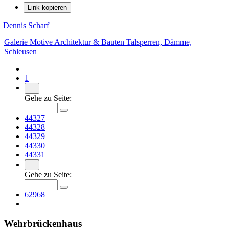
Link kopieren
Dennis Scharf
Galerie
Motive
Architektur & Bauten
Talsperren, Dämme,
Schleusen
1
…
Gehe zu Seite:
44327
44328
44329
44330
44331
…
Gehe zu Seite:
62968
Wehrbrückenhaus