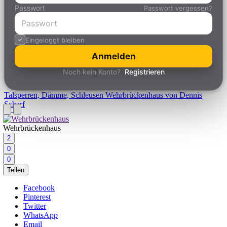
Passwort
Passwort vergessen?
Eingeloggt bleiben
Anmelden
Noch kein Konto?
Registrieren
Talsperren, Dämme, Schleusen
Wehrbrückenhaus von Dennis
Scharf
Wehrbrückenhaus
2
0
0
Teilen
Facebook
Pinterest
Twitter
WhatsApp
Email