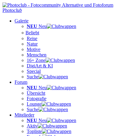
Photo
club
Galerie
NEU
Neu
Beliebt
Reise
Natur
Motive
Menschen
16+ Zone
DigiArt & KI
Special
Suche
Forum
NEU
Neu
Übersicht
Fotografie
Lounge
Suche
Mitglieder
NEU
Neu
Aktiv
Topliste