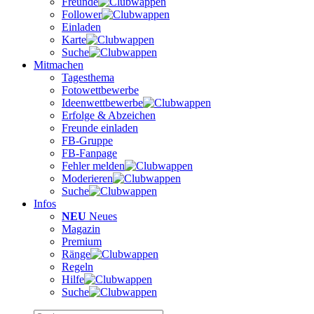
Freunde
Follower
Einladen
Karte
Suche
Mitmachen
Tagesthema
Fotowettbewerbe
Ideenwettbewerbe
Erfolge & Abzeichen
Freunde einladen
FB-Gruppe
FB-Fanpage
Fehler melden
Moderieren
Suche
Infos
NEU
Neues
Magazin
Premium
Ränge
Regeln
Hilfe
Suche