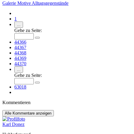
Galerie
Motive
Alltagsgegenstände
1
…
Gehe zu Seite:
44366
44367
44368
44369
44370
…
Gehe zu Seite:
63018
Kommentieren
Alle
Kommentare anzeigen
Karl Donez