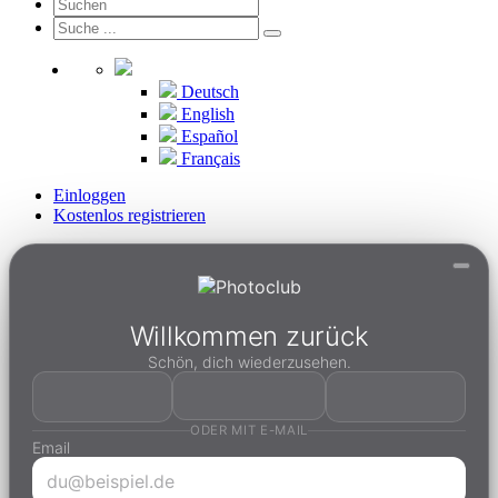
Deutsch
English
Español
Français
Einloggen
Kostenlos registrieren
Willkommen zurück
Schön, dich wiederzusehen.
ODER MIT E-MAIL
Email