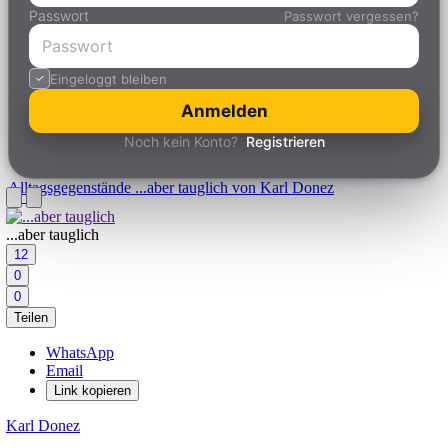
Passwort
Passwort vergessen?
Eingeloggt bleiben
Anmelden
Noch kein Konto?
Registrieren
Alltagsgegenstände
...aber tauglich von Karl Donez
...aber tauglich
12
0
0
Teilen
WhatsApp
Email
Link kopieren
Karl Donez