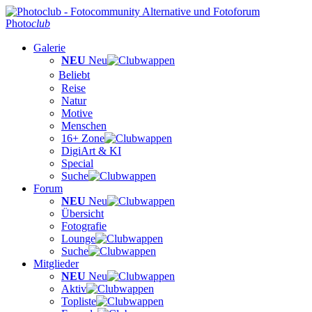
Photo
club
Galerie
NEU
Neu
Beliebt
Reise
Natur
Motive
Menschen
16+ Zone
DigiArt & KI
Special
Suche
Forum
NEU
Neu
Übersicht
Fotografie
Lounge
Suche
Mitglieder
NEU
Neu
Aktiv
Topliste