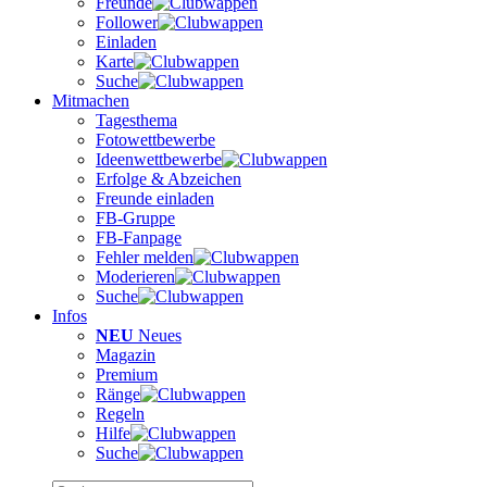
Freunde
Follower
Einladen
Karte
Suche
Mitmachen
Tagesthema
Fotowettbewerbe
Ideenwettbewerbe
Erfolge & Abzeichen
Freunde einladen
FB-Gruppe
FB-Fanpage
Fehler melden
Moderieren
Suche
Infos
NEU
Neues
Magazin
Premium
Ränge
Regeln
Hilfe
Suche