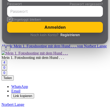
Passwort
Passwort vergessen?
Eingeloggt bleiben
Anmelden
Noch kein Konto?
Registrieren
Hunde
Mein 1. Fotoshooting mit dem Hund . . . von Norbert Lange
Mein 1. Fotoshooting mit dem Hund . . .
4
0
0
Teilen
WhatsApp
Email
Link kopieren
Norbert Lange