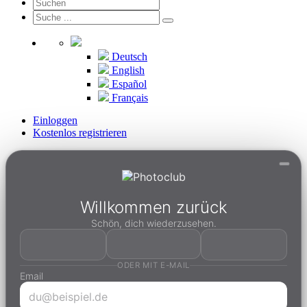
Deutsch
English
Español
Français
Einloggen
Kostenlos registrieren
Willkommen zurück
Schön, dich wiederzusehen.
ODER MIT E-MAIL
Email