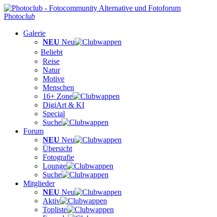
Photo
club
Galerie
NEU
Neu
Beliebt
Reise
Natur
Motive
Menschen
16+ Zone
DigiArt & KI
Special
Suche
Forum
NEU
Neu
Übersicht
Fotografie
Lounge
Suche
Mitglieder
NEU
Neu
Aktiv
Topliste