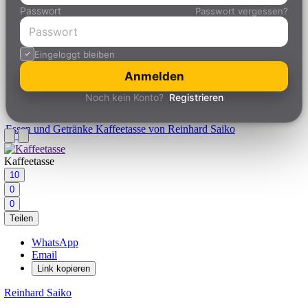
Passwort
Passwort vergessen?
Eingeloggt bleiben
Anmelden
Noch kein Konto?
Registrieren
Essen und Getränke
Kaffeetasse von Reinhard Saiko
Kaffeetasse
10
0
0
Teilen
WhatsApp
Email
Link kopieren
Reinhard Saiko