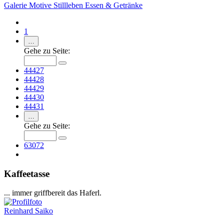
Galerie
Motive
Stillleben
Essen & Getränke
1
…
Gehe zu Seite:
44427
44428
44429
44430
44431
…
Gehe zu Seite:
63072
Kaffeetasse
... immer griffbereit das Haferl.
Reinhard Saiko