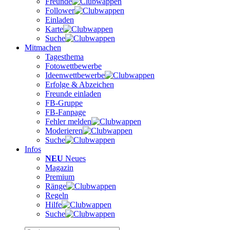
Freunde
Follower
Einladen
Karte
Suche
Mitmachen
Tagesthema
Fotowettbewerbe
Ideenwettbewerbe
Erfolge & Abzeichen
Freunde einladen
FB-Gruppe
FB-Fanpage
Fehler melden
Moderieren
Suche
Infos
NEU
Neues
Magazin
Premium
Ränge
Regeln
Hilfe
Suche