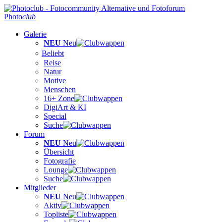
Photo
club
Galerie
NEU
Neu
Beliebt
Reise
Natur
Motive
Menschen
16+ Zone
DigiArt & KI
Special
Suche
Forum
NEU
Neu
Übersicht
Fotografie
Lounge
Suche
Mitglieder
NEU
Neu
Aktiv
Topliste