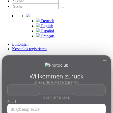
Deutsch
English
Español
Français
Einloggen
Kostenlos registrieren
Willkommen zurück
Schön, dich wiederzusehen.
ODER MIT E-MAIL
Email