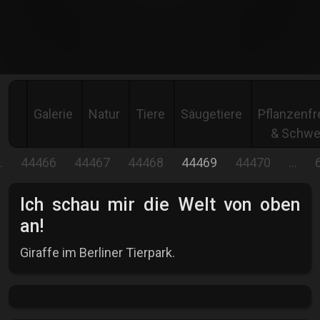
Galerie
Natur
Tiere
Säugetiere
Pflanzenfr
& Schwe
…
44466
44467
44468
44469
44470
…
Ich schau mir die Welt von oben
an!
Giraffe im Berliner Tierpark.