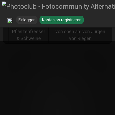
Einloggen
Kostenlos registrieren
Ich schau mir die Welt
Pflanzenfresser
von oben an! von Jürgen
& Schweine
von Riegen