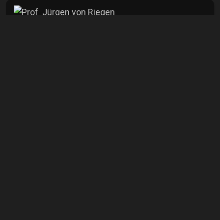
Jürgen von Riegen
Hobbyfotograf
mehr
Info
Aufrufe
1469
Kommentare
0
Veröffentlicht
11.08.2025