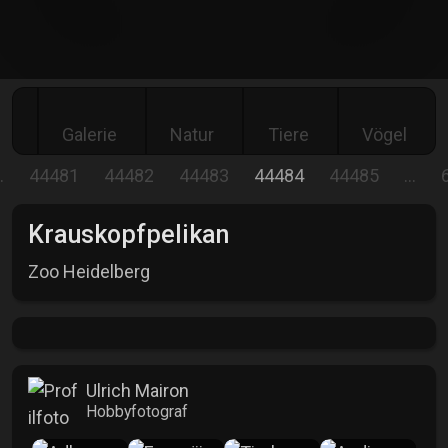
Galerie
Natur
Tiere
Vögel
…
44481
44482
44483
44484
44485
…
Krauskopfpelikan
Zoo Heidelberg
Ulrich Mairon
Hobbyfotograf