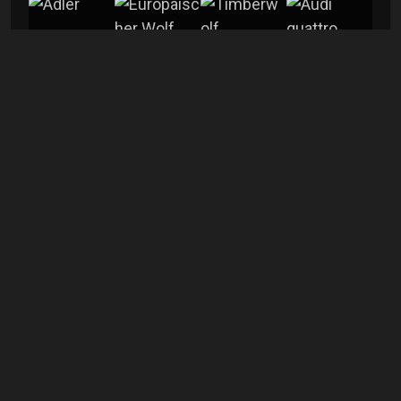
mehr
Info
Aufrufe
684
Kommentare
0
Veröffentlicht
12.08.2025
Lizenz
Foto-ID
[pc-foto:79446]