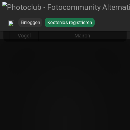
Einloggen
Kostenlos registrieren
Krauskopfpelikan von Ulrich
Vögel
Mairon