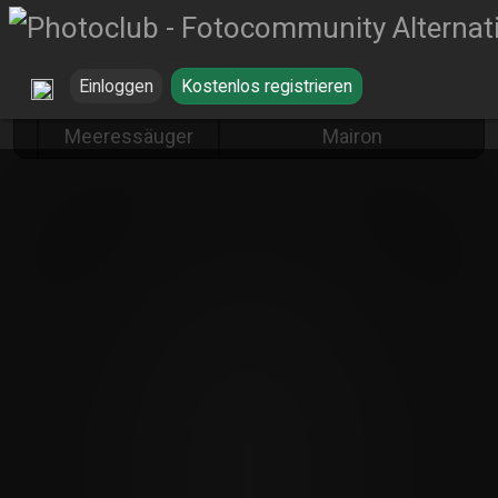
Einloggen
Kostenlos registrieren
Robben von Ulrich
Meeressäuger
Mairon