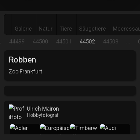
Galerie
Natur
Tiere
Säugetiere
Meeressäu
…
44499
44500
44501
44502
44503
…
Robben
Zoo Frankfurt
Ulrich Mairon
Hobbyfotograf