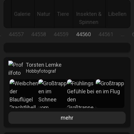
Galerie
Natur
Tiere
Insekten &
Libellen
Spinnen
…
44557
44558
44559
44560
44561
…
Torsten Lemke
Hobbyfotograf
mehr