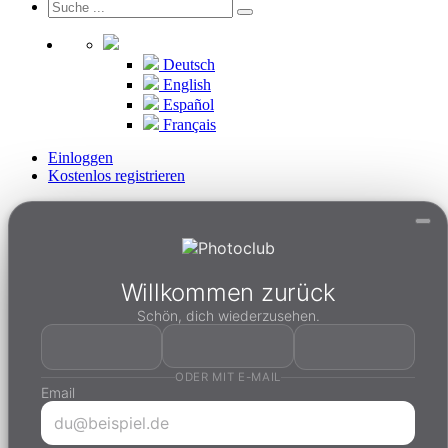
Deutsch
English
Español
Français
Einloggen
Kostenlos registrieren
Willkommen zurück
Schön, dich wiederzusehen.
ODER MIT E-MAIL
Email