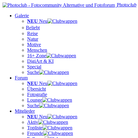
Photo
club
Galerie
NEU
Neu
Beliebt
Reise
Natur
Motive
Menschen
16+ Zone
DigiArt & KI
Special
Suche
Forum
NEU
Neu
Übersicht
Fotografie
Lounge
Suche
Mitglieder
NEU
Neu
Aktiv
Topliste
Freunde