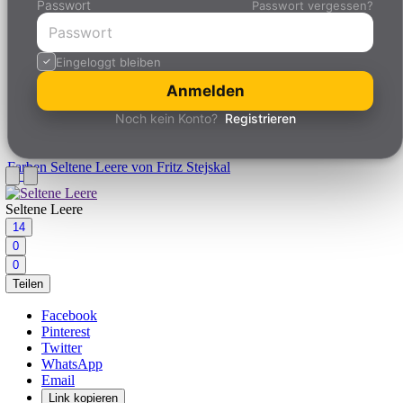
Passwort
Passwort vergessen?
Eingeloggt bleiben
Anmelden
Noch kein Konto?
Registrieren
Farben
Seltene Leere von Fritz Stejskal
Seltene Leere
14
0
0
Teilen
Facebook
Pinterest
Twitter
WhatsApp
Email
Link kopieren