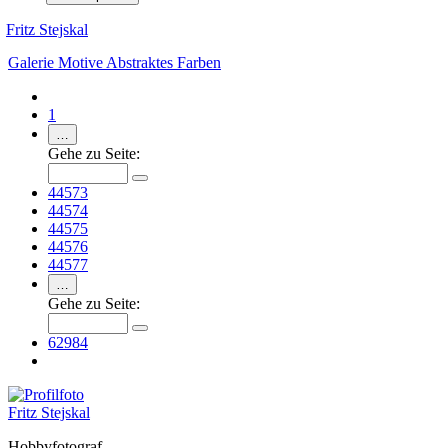
Fritz Stejskal
Galerie
Motive
Abstraktes
Farben
1
…
Gehe zu Seite:
44573
44574
44575
44576
44577
…
Gehe zu Seite:
62984
Fritz Stejskal
Hobbyfotograf