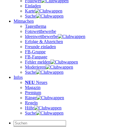
Follower
Einladen
Karte
Suche
Mitmachen
Tagesthema
Fotowettbewerbe
Ideenwettbewerbe
Erfolge & Abzeichen
Freunde einladen
FB-Gruppe
FB-Fanpage
Fehler melden
Moderieren
Suche
Infos
NEU
Neues
Magazin
Premium
Ränge
Regeln
Hilfe
Suche