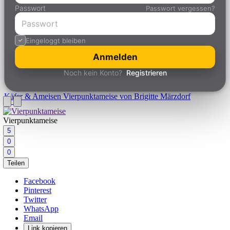
Passwort
Passwort vergessen?
Eingeloggt bleiben
Anmelden
Noch kein Konto?
Registrieren
Käfer & Ameisen
Vierpunktameise von Brigitte Märzdorf
Vierpunktameise
5
0
0
Teilen
Facebook
Pinterest
Twitter
WhatsApp
Email
Link kopieren