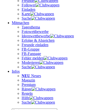
Freunde
Follower
Einladen
Karte
Suche
Mitmachen
Tagesthema
Fotowettbewerbe
Ideenwettbewerbe
Erfolge & Abzeichen
Freunde einladen
FB-Gruppe
FB-Fanpage
Fehler melden
Moderieren
Suche
Infos
NEU
Neues
Magazin
Premium
Ränge
Regeln
Hilfe
Suche