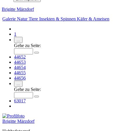
Brigitte Märzdorf
Galerie
Natur
Tiere
Insekten & Spinnen
Käfer & Ameisen
1
…
Gehe zu Seite:
44652
44653
44654
44655
44656
…
Gehe zu Seite:
63017
Brigitte Märzdorf