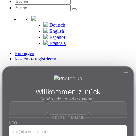
Deutsch
English
Español
Français
Einloggen
Kostenlos registrieren
Willkommen zurück
Schön, dich wiederzusehen.
ODER MIT E-MAIL
Email