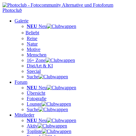
Photo
club
Galerie
NEU
Neu
Beliebt
Reise
Natur
Motive
Menschen
16+ Zone
DigiArt & KI
Special
Suche
Forum
NEU
Neu
Übersicht
Fotografie
Lounge
Suche
Mitglieder
NEU
Neu
Aktiv
Topliste