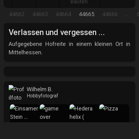
Bauten
…
44662
44663
44664
44665
44666
…
Verlassen und vergessen ...
Aufgegebene Hofreite in einem kleinen Ort in
Mittelhessen.
Wilhelm B.
Hobbyfotograf