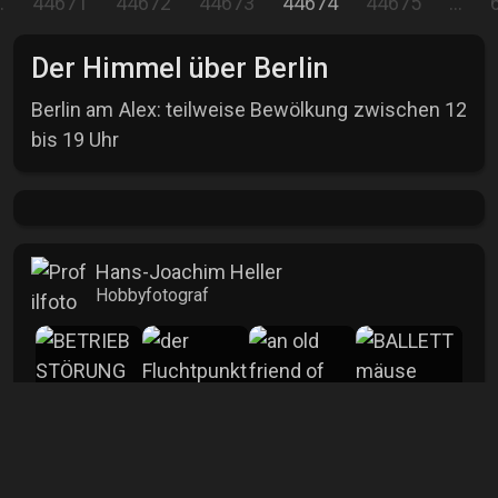
…
44671
44672
44673
44674
44675
…
Der Himmel über Berlin
Berlin am Alex: teilweise Bewölkung zwischen 12
bis 19 Uhr
Hans-Joachim Heller
Hobbyfotograf
mehr