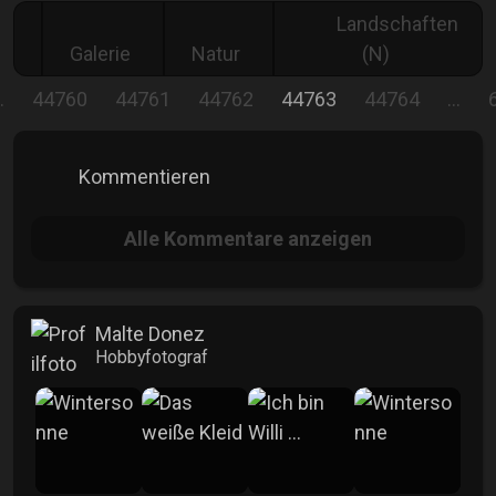
Landschaften
Galerie
Natur
(N)
…
44760
44761
44762
44763
44764
…
Kommentieren
Alle
Kommentare anzeigen
Malte Donez
Hobbyfotograf