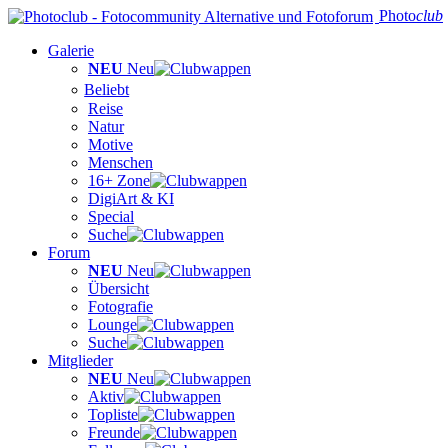
Photo
club
Galerie
NEU
Neu
Beliebt
Reise
Natur
Motive
Menschen
16+ Zone
DigiArt & KI
Special
Suche
Forum
NEU
Neu
Übersicht
Fotografie
Lounge
Suche
Mitglieder
NEU
Neu
Aktiv
Topliste
Freunde