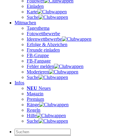
Follower
Einladen
Karte
Suche
Mitmachen
Tagesthema
Fotowettbewerbe
Ideenwettbewerbe
Erfolge & Abzeichen
Freunde einladen
FB-Gruppe
FB-Fanpage
Fehler melden
Moderieren
Suche
Infos
NEU
Neues
Magazin
Premium
Ränge
Regeln
Hilfe
Suche