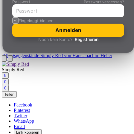
Passwort
Passwort vergessen?
Eingeloggt bleiben
Anmelden
Noch kein Konto?
Registrieren
Alltagsgegenstände
Simply Red von Hans-Joachim Heller
Simply Red
8
0
0
Teilen
Facebook
Pinterest
Twitter
WhatsApp
Email
Link kopieren