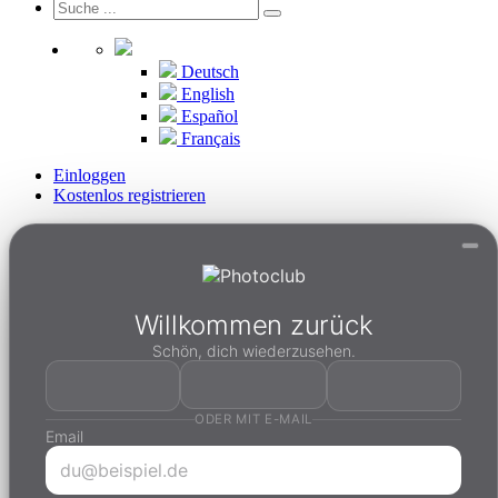
Deutsch
English
Español
Français
Einloggen
Kostenlos registrieren
Willkommen zurück
Schön, dich wiederzusehen.
ODER MIT E-MAIL
Email