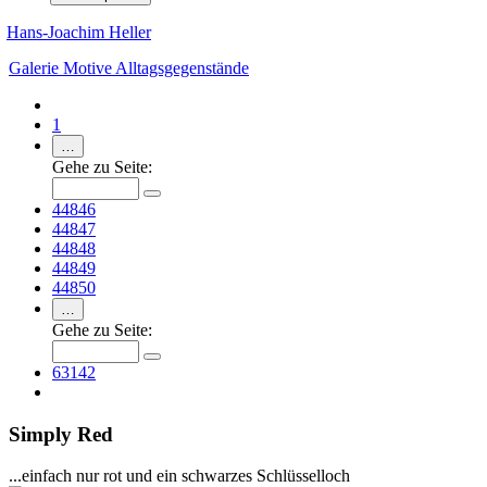
Hans-Joachim Heller
Galerie
Motive
Alltagsgegenstände
1
…
Gehe zu Seite:
44846
44847
44848
44849
44850
…
Gehe zu Seite:
63142
Simply Red
...einfach nur rot und ein schwarzes Schlüsselloch