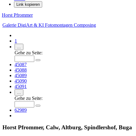
Link kopieren
Horst Pfrommer
Galerie
DigiArt & KI
Fotomontagen
Composing
1
…
Gehe zu Seite:
45087
45088
45089
45090
45091
…
Gehe zu Seite:
62989
Horst Pfrommer, Calw, Altburg, Spindlershof, Buga