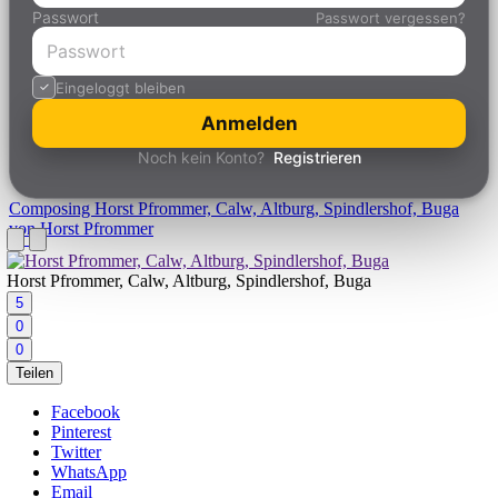
Passwort
Passwort vergessen?
Eingeloggt bleiben
Anmelden
Noch kein Konto?
Registrieren
Composing
Horst Pfrommer, Calw, Altburg, Spindlershof, Buga
von Horst Pfrommer
Horst Pfrommer, Calw, Altburg, Spindlershof, Buga
5
0
0
Teilen
Facebook
Pinterest
Twitter
WhatsApp
Email