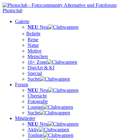
Photo
club
Galerie
NEU
Neu
Beliebt
Reise
Natur
Motive
Menschen
16+ Zone
DigiArt & KI
Special
Suche
Forum
NEU
Neu
Übersicht
Fotografie
Lounge
Suche
Mitglieder
NEU
Neu
Aktiv
Topliste