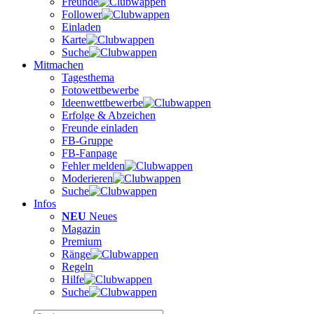
Freunde
Follower
Einladen
Karte
Suche
Mitmachen
Tagesthema
Fotowettbewerbe
Ideenwettbewerbe
Erfolge & Abzeichen
Freunde einladen
FB-Gruppe
FB-Fanpage
Fehler melden
Moderieren
Suche
Infos
NEU
Neues
Magazin
Premium
Ränge
Regeln
Hilfe
Suche