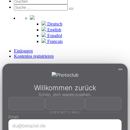
Deutsch
English
Español
Français
Einloggen
Kostenlos registrieren
Willkommen zurück
Schön, dich wiederzusehen.
ODER MIT E-MAIL
Email