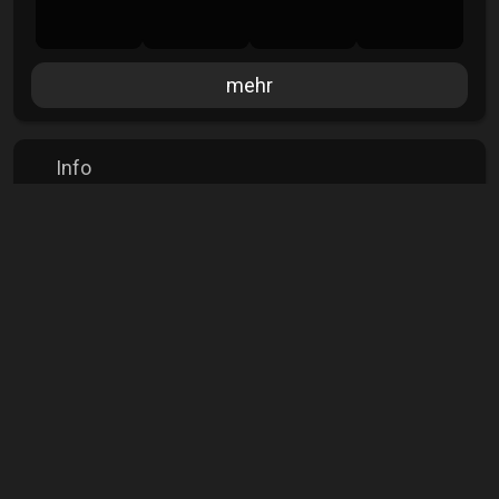
mehr
Info
Aufrufe
5435
Kommentare
0
Veröffentlicht
15.09.2025
Lizenz
Foto-ID
[pc-foto:80494]