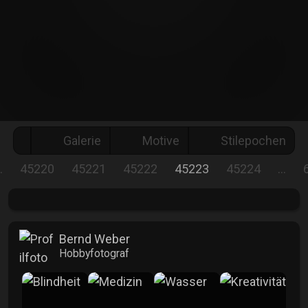
Galerie
Motive
Stilepochen
…
45220
45221
45222
45223
45224
…
Bernd Weber
Hobbyfotograf