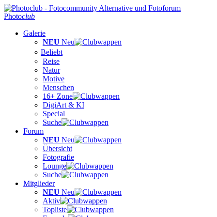
Photo
club
Galerie
NEU
Neu
Beliebt
Reise
Natur
Motive
Menschen
16+ Zone
DigiArt & KI
Special
Suche
Forum
NEU
Neu
Übersicht
Fotografie
Lounge
Suche
Mitglieder
NEU
Neu
Aktiv
Topliste