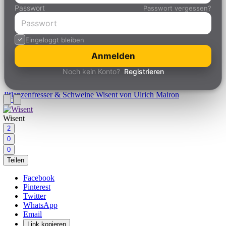
Passwort
Passwort vergessen?
Eingeloggt bleiben
Anmelden
Noch kein Konto?
Registrieren
Pflanzenfresser & Schweine
Wisent von Ulrich Mairon
Wisent
2
0
0
Teilen
Facebook
Pinterest
Twitter
WhatsApp
Email
Link kopieren