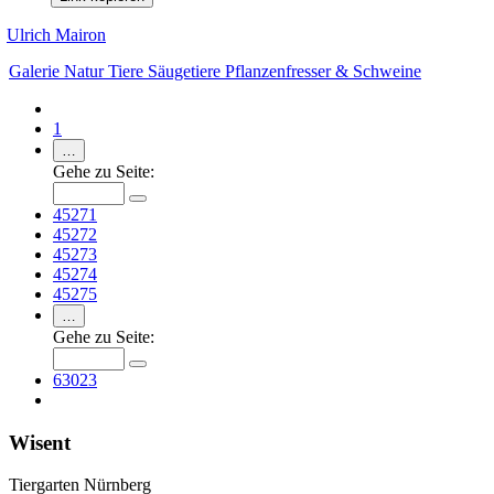
Ulrich Mairon
Galerie
Natur
Tiere
Säugetiere
Pflanzenfresser & Schweine
1
…
Gehe zu Seite:
45271
45272
45273
45274
45275
…
Gehe zu Seite:
63023
Wisent
Tiergarten Nürnberg