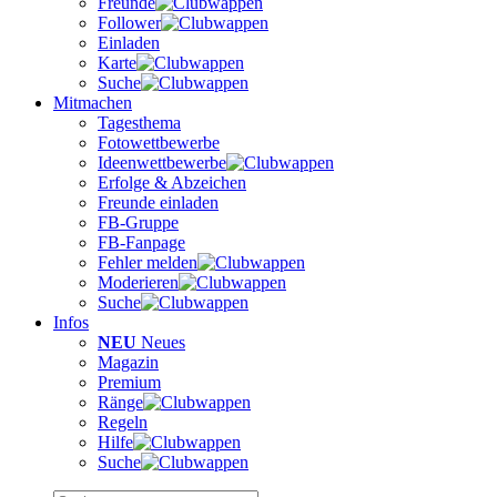
Freunde
Follower
Einladen
Karte
Suche
Mitmachen
Tagesthema
Fotowettbewerbe
Ideenwettbewerbe
Erfolge & Abzeichen
Freunde einladen
FB-Gruppe
FB-Fanpage
Fehler melden
Moderieren
Suche
Infos
NEU
Neues
Magazin
Premium
Ränge
Regeln
Hilfe
Suche