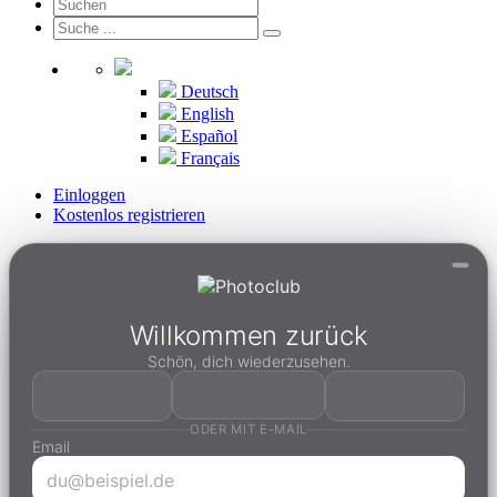
Deutsch
English
Español
Français
Einloggen
Kostenlos registrieren
Willkommen zurück
Schön, dich wiederzusehen.
ODER MIT E-MAIL
Email