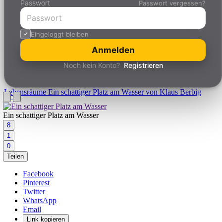
Passwort
Passwort vergessen?
Eingeloggt bleiben
Anmelden
Noch kein Konto?
Registrieren
Lebensräume
Ein schattiger Platz am Wasser von Klaus Berbig
Ein schattiger Platz am Wasser
8
1
0
Teilen
Facebook
Pinterest
Twitter
WhatsApp
Email
Link kopieren