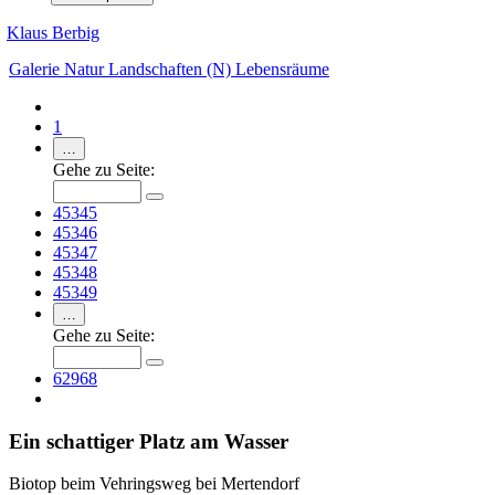
Klaus Berbig
Galerie
Natur
Landschaften (N)
Lebensräume
1
…
Gehe zu Seite:
45345
45346
45347
45348
45349
…
Gehe zu Seite:
62968
Ein schattiger Platz am Wasser
Biotop beim Vehringsweg bei Mertendorf