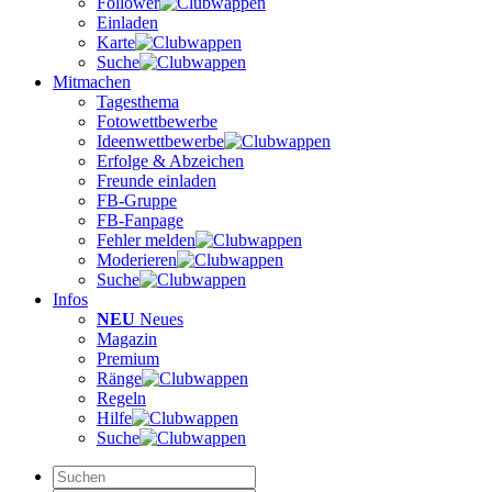
Follower
Einladen
Karte
Suche
Mitmachen
Tagesthema
Fotowettbewerbe
Ideenwettbewerbe
Erfolge & Abzeichen
Freunde einladen
FB-Gruppe
FB-Fanpage
Fehler melden
Moderieren
Suche
Infos
NEU
Neues
Magazin
Premium
Ränge
Regeln
Hilfe
Suche