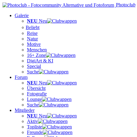
Photo
club
Galerie
NEU
Neu
Beliebt
Reise
Natur
Motive
Menschen
16+ Zone
DigiArt & KI
Special
Suche
Forum
NEU
Neu
Übersicht
Fotografie
Lounge
Suche
Mitglieder
NEU
Neu
Aktiv
Topliste
Freunde