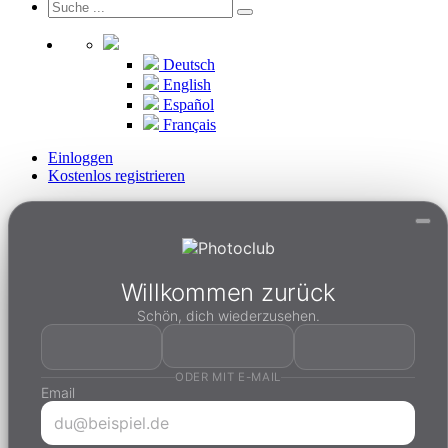
Deutsch
English
Español
Français
Einloggen
Kostenlos registrieren
Willkommen zurück
Schön, dich wiederzusehen.
ODER MIT E-MAIL
Email