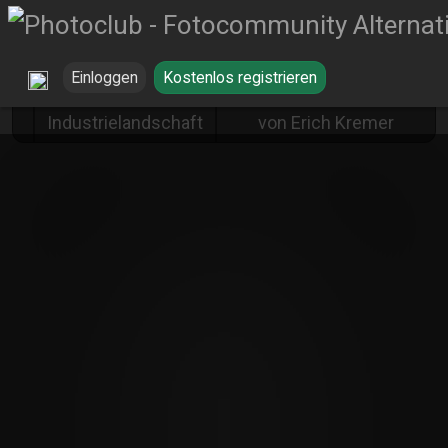
Einloggen
Kostenlos registrieren
Draht+Zaun GmbH
Industrielandschaft
von Erich Kremer