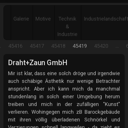
Galerie
Motive
Technik
Industrielandschaf
&
Industrie
…
45416
45417
45418
45419
45420
…
Draht+Zaun GmbH
Mir ist klar, dass eine solch dröge und irgendwie
auch schäbige Ästhetik nur wenige Betrachter
anspricht. Aber ich kann mich da manchmal
stundenlang in solch einer Umgebung herum
treiben und mich in der zufälligen "Kunst"
verlieren. Wohingegen mich zB Barockgebäude
mit ihren völlig überladenen Schnörkel und
Verzierungen schnell langweilen - da zieht es