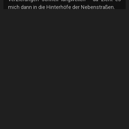
mich dann in die Hinterhöfe der Nebenstraßen.
SmallTalk - Einfach nett plaudern
Alle
Kommentare anzeigen
Erich Kremer
Semiprofi
mehr