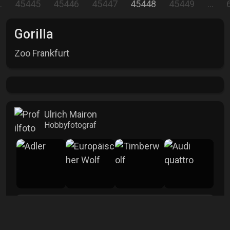
…
45445
45446
45447
45448
45449
…
Gorilla
Zoo Frankfurt
Ulrich Mairon
Hobbyfotograf
mehr