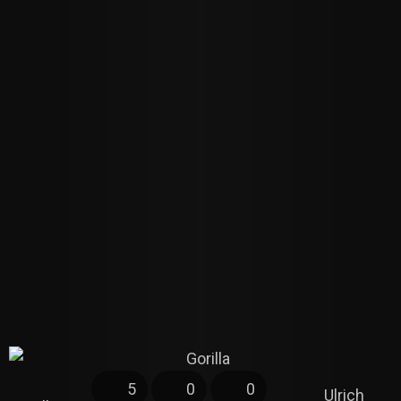
5
0
0
Ulrich