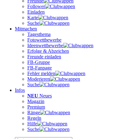
Freunde
Follower
Einladen
Karte
Suche
Mitmachen
Tagesthema
Fotowettbewerbe
Ideenwettbewerbe
Erfolge & Abzeichen
Freunde einladen
FB-Gruppe
FB-Fanpage
Fehler melden
Moderieren
Suche
Infos
NEU
Neues
Magazin
Premium
Ränge
Regeln
Hilfe
Suche