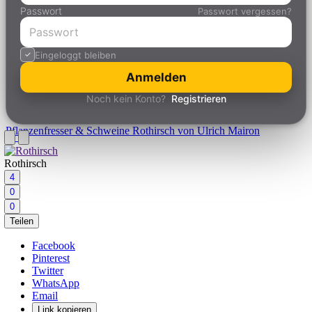
Passwort
Passwort vergessen?
Eingeloggt bleiben
Anmelden
Noch kein Konto?
Registrieren
Pflanzenfresser & Schweine
Rothirsch von Ulrich Mairon
Rothirsch
4
0
0
Teilen
Facebook
Pinterest
Twitter
WhatsApp
Email
Link kopieren