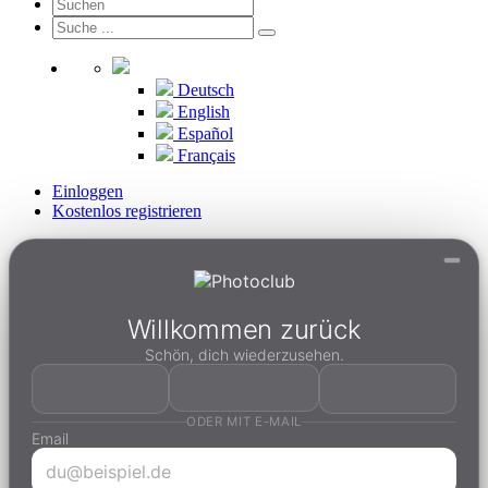
Deutsch
English
Español
Français
Einloggen
Kostenlos registrieren
Willkommen zurück
Schön, dich wiederzusehen.
ODER MIT E-MAIL
Email