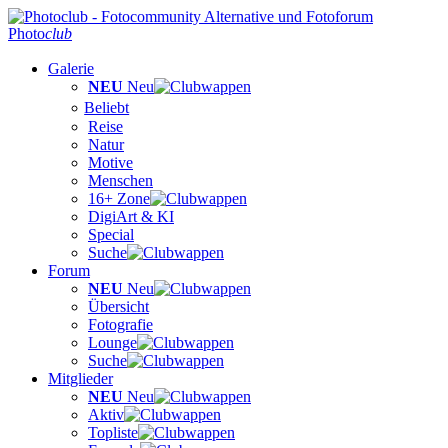
Photo
club
Galerie
NEU
Neu
Beliebt
Reise
Natur
Motive
Menschen
16+ Zone
DigiArt & KI
Special
Suche
Forum
NEU
Neu
Übersicht
Fotografie
Lounge
Suche
Mitglieder
NEU
Neu
Aktiv
Topliste