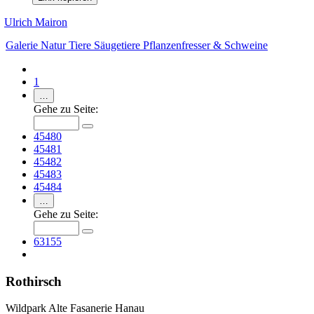
Ulrich Mairon
Galerie
Natur
Tiere
Säugetiere
Pflanzenfresser & Schweine
1
…
Gehe zu Seite:
45480
45481
45482
45483
45484
…
Gehe zu Seite:
63155
Rothirsch
Wildpark Alte Fasanerie Hanau