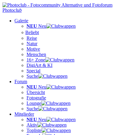
Photo
club
Galerie
NEU
Neu
Beliebt
Reise
Natur
Motive
Menschen
16+ Zone
DigiArt & KI
Special
Suche
Forum
NEU
Neu
Übersicht
Fotografie
Lounge
Suche
Mitglieder
NEU
Neu
Aktiv
Topliste