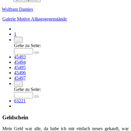
Wolfram Damies
Galerie
Motive
Alltagsgegenstände
1
…
Gehe zu Seite:
45493
45494
45495
45496
45497
…
Gehe zu Seite:
63221
Geldschein
Mein Geld war alle, da habe ich mir einfach neues gekauft, war