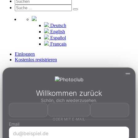
Deutsch
English
Español
Français
Einloggen
Kostenlos registrieren
Willkommen zurück
Schön, dich wiederzusehen.
ODER MIT E-MAIL
Email