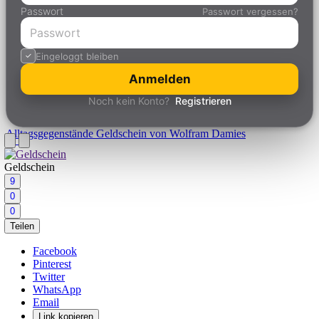
Passwort
Passwort vergessen?
Eingeloggt bleiben
Anmelden
Noch kein Konto?
Registrieren
Alltagsgegenstände
Geldschein von Wolfram Damies
Geldschein
9
0
0
Teilen
Facebook
Pinterest
Twitter
WhatsApp
Email
Link kopieren