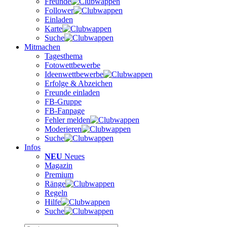
Freunde
Follower
Einladen
Karte
Suche
Mitmachen
Tagesthema
Fotowettbewerbe
Ideenwettbewerbe
Erfolge & Abzeichen
Freunde einladen
FB-Gruppe
FB-Fanpage
Fehler melden
Moderieren
Suche
Infos
NEU
Neues
Magazin
Premium
Ränge
Regeln
Hilfe
Suche