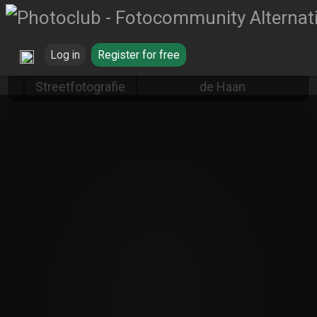
Log in
Register for free
Old rocker von Peter
Streetfotografie
de Haan