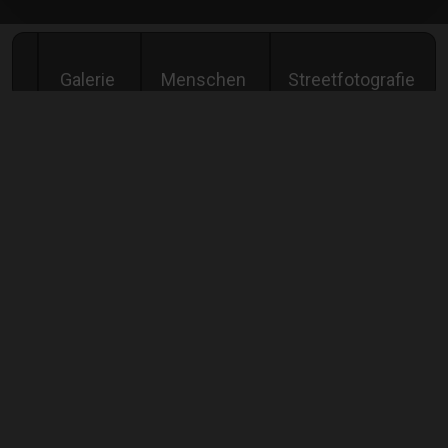
Galerie
Menschen
Streetfotografie
1
…
583
584
585
586
587
…
62986
Old rocker
Photo taken in Amsterdam
Comment
Show all
comments
Peter de Haan