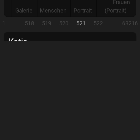
Frauen
Galerie
Menschen
Portrait
(Portrait)
1
…
518
519
520
521
522
…
63216
Katja
Model Katja
Comment
Show all
comments
Bernd Wolsing
Profifotograf