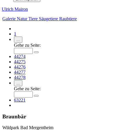
Ulrich Mairon
Galerie
Natur
Tiere
Säugetiere
Raubtiere
1
…
Gehe zu Seite:
44274
44275
44276
44277
44278
…
Gehe zu Seite:
63221
Braunbär
Wildpark Bad Mergentheim