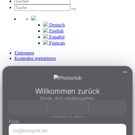
Deutsch
English
Español
Français
Einloggen
Kostenlos registrieren
Willkommen zurück
Schön, dich wiederzusehen.
ODER MIT E-MAIL
Email