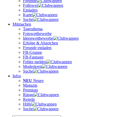
Freunde
Follower
Einladen
Karte
Suche
Mitmachen
Tagesthema
Fotowettbewerbe
Ideenwettbewerbe
Erfolge & Abzeichen
Freunde einladen
FB-Gruppe
FB-Fanpage
Fehler melden
Moderieren
Suche
Infos
NEU
Neues
Magazin
Premium
Ränge
Regeln
Hilfe
Suche