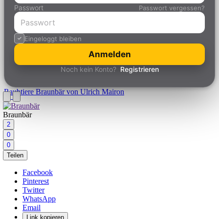
Passwort
Passwort vergessen?
Eingeloggt bleiben
Anmelden
Noch kein Konto?
Registrieren
Raubtiere
Braunbär von Ulrich Mairon
Braunbär
2
0
0
Teilen
Facebook
Pinterest
Twitter
WhatsApp
Email
Link kopieren