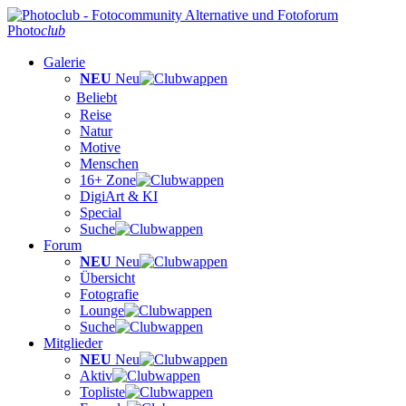
Photo
club
Galerie
NEU
Neu
Beliebt
Reise
Natur
Motive
Menschen
16+ Zone
DigiArt & KI
Special
Suche
Forum
NEU
Neu
Übersicht
Fotografie
Lounge
Suche
Mitglieder
NEU
Neu
Aktiv
Topliste