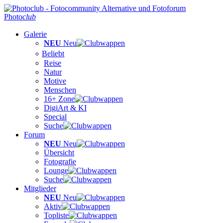
Photo
club
Galerie
NEU
Neu
Beliebt
Reise
Natur
Motive
Menschen
16+ Zone
DigiArt & KI
Special
Suche
Forum
NEU
Neu
Übersicht
Fotografie
Lounge
Suche
Mitglieder
NEU
Neu
Aktiv
Topliste