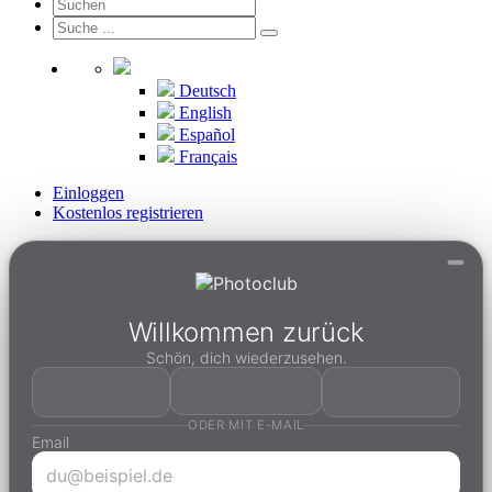
Deutsch
English
Español
Français
Einloggen
Kostenlos registrieren
Willkommen zurück
Schön, dich wiederzusehen.
ODER MIT E-MAIL
Email