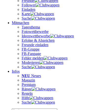
Freunde
Follower
Einladen
Karte
Suche
Mitmachen
Tagesthema
Fotowettbewerbe
Ideenwettbewerbe
Erfolge & Abzeichen
Freunde einladen
FB-Gruppe
FB-Fanpage
Fehler melden
Moderieren
Suche
Infos
NEU
Neues
Magazin
Premium
Ränge
Regeln
Hilfe
Suche