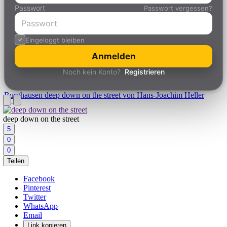
Passwort
Passwort vergessen?
Eingeloggt bleiben
Anmelden
Noch kein Konto?
Registrieren
Burghausen
deep down on the street von Hans-Joachim Heller
deep down on the street
5
0
0
Teilen
Facebook
Pinterest
Twitter
WhatsApp
Email
Link kopieren