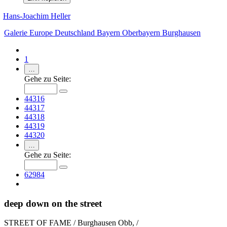
Hans-Joachim Heller
Galerie
Europe
Deutschland
Bayern
Oberbayern
Burghausen
1
…
Gehe zu Seite:
44316
44317
44318
44319
44320
…
Gehe zu Seite:
62984
deep down on the street
STREET OF FAME / Burghausen Obb, /