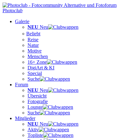
Photo
club
Galerie
NEU
Neu
Beliebt
Reise
Natur
Motive
Menschen
16+ Zone
DigiArt & KI
Special
Suche
Forum
NEU
Neu
Übersicht
Fotografie
Lounge
Suche
Mitglieder
NEU
Neu
Aktiv
Topliste