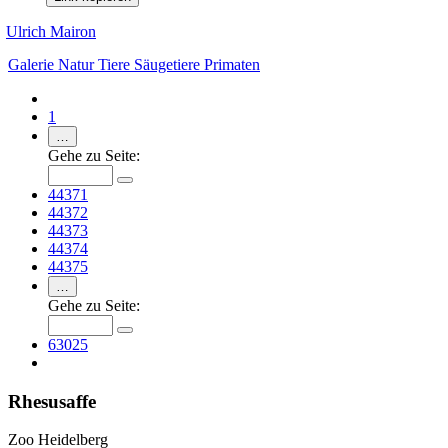
Ulrich Mairon
Galerie
Natur
Tiere
Säugetiere
Primaten
1
…
Gehe zu Seite:
44371
44372
44373
44374
44375
…
Gehe zu Seite:
63025
Rhesusaffe
Zoo Heidelberg