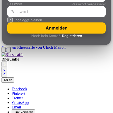
Passwort
Passwort vergessen?
Eingeloggt bleiben
Anmelden
Noch kein Konto?
Registrieren
Primaten
Rhesusaffe von Ulrich Mairon
Rhesusaffe
6
0
0
Teilen
Facebook
Pinterest
Twitter
WhatsApp
Email
Link kopieren