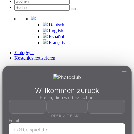
Deutsch
English
Español
Français
Einloggen
Kostenlos registrieren
Willkommen zurück
Schön, dich wiederzusehen.
ODER MIT E-MAIL
Email