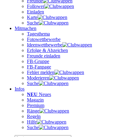
Freunde
Follower
Einladen
Karte
Suche
Mitmachen
Tagesthema
Fotowettbewerbe
Ideenwettbewerbe
Erfolge & Abzeichen
Freunde einladen
FB-Gruppe
FB-Fanpage
Fehler melden
Moderieren
Suche
Infos
NEU
Neues
Magazin
Premium
Ränge
Regeln
Hilfe
Suche