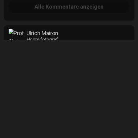
Alle
Kommentare anzeigen
Ulrich Mairon
Hobbyfotograf
mehr
Info
Aufrufe
955