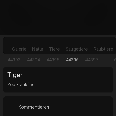
Galerie
Natur
Tiere
Säugetiere
Raubtiere
…
44393
44394
44395
44396
44397
…
Tiger
Zoo Frankfurt
Kommentieren