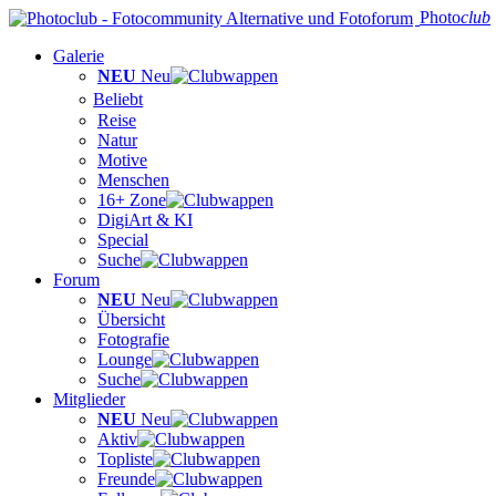
Photo
club
Galerie
NEU
Neu
Beliebt
Reise
Natur
Motive
Menschen
16+ Zone
DigiArt & KI
Special
Suche
Forum
NEU
Neu
Übersicht
Fotografie
Lounge
Suche
Mitglieder
NEU
Neu
Aktiv
Topliste
Freunde