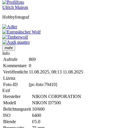
Ulrich Mairon
Hobbyfotograf
mehr
Info
Aufrufe
869
Kommentare
0
Veröffentlicht
11.08.2025, 08:13
11.08.2025
Lizenz
Foto-ID
[pc-foto:79410]
Exif
Hersteller
NIKON CORPORATION
Modell
NIKON D7500
Belichtungszeit
10/600
ISO
6400
Blende
f/5.0
Brennweite
75 mm