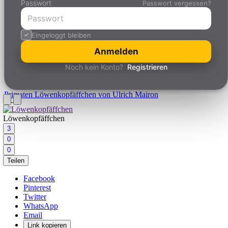
Passwort
Passwort vergessen?
Eingeloggt bleiben
Anmelden
Noch kein Konto?
Registrieren
Primaten
Löwenkopfäffchen von Ulrich Mairon
Löwenkopfäffchen
3
0
0
Teilen
Facebook
Pinterest
Twitter
WhatsApp
Email
Link kopieren