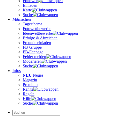
Follower
Einladen
Karte
Suche
Mitmachen
Tagesthema
Fotowettbewerbe
Ideenwettbewerbe
Erfolge & Abzeichen
Freunde einladen
FB-Gruppe
FB-Fanpage
Fehler melden
Moderieren
Suche
Infos
NEU
Neues
Magazin
Premium
Ränge
Regeln
Hilfe
Suche