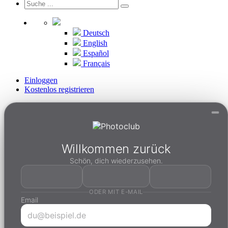
Deutsch
English
Español
Français
Einloggen
Kostenlos registrieren
Willkommen zurück
Schön, dich wiederzusehen.
ODER MIT E-MAIL
Email