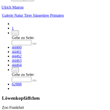
Ulrich Mairon
Galerie
Natur
Tiere
Säugetiere
Primaten
1
…
Gehe zu Seite:
44460
44461
44462
44463
44464
…
Gehe zu Seite:
62888
Löwenkopfäffchen
Zoo Frankfurt