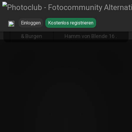
Einloggen
Kostenlos registrieren
Schlösser
Schloß Heessen in
& Burgen
Hamm von Blende 16 .