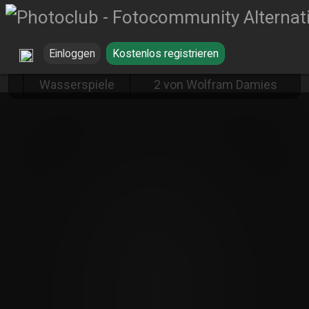
Einloggen
Kostenlos registrieren
Brunnen /
Brunnen ohne Wasser
Wasserspiele
2 von Wolfram Damies