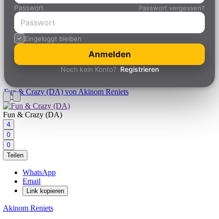
Passwort
Passwort vergessen?
Eingeloggt bleiben
Anmelden
Noch kein Konto?
Registrieren
Fun & Crazy (DA)
von Akinom Reniets
Fun & Crazy (DA)
4
0
0
Teilen
WhatsApp
Email
Link kopieren
Akinom Reniets