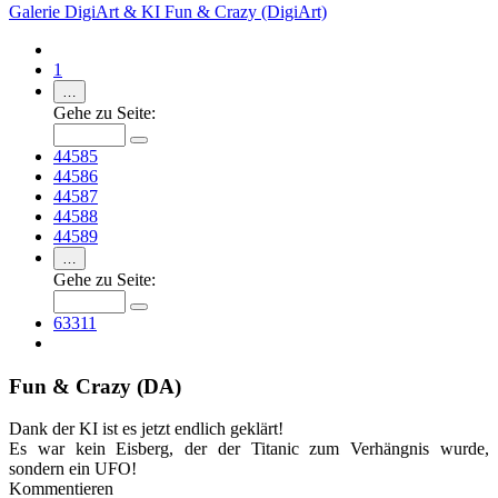
Galerie
DigiArt & KI
Fun & Crazy (DigiArt)
1
…
Gehe zu Seite:
44585
44586
44587
44588
44589
…
Gehe zu Seite:
63311
Fun & Crazy (DA)
Dank der KI ist es jetzt endlich geklärt!
Es war kein Eisberg, der der Titanic zum Verhängnis wurde,
sondern ein UFO!
Kommentieren