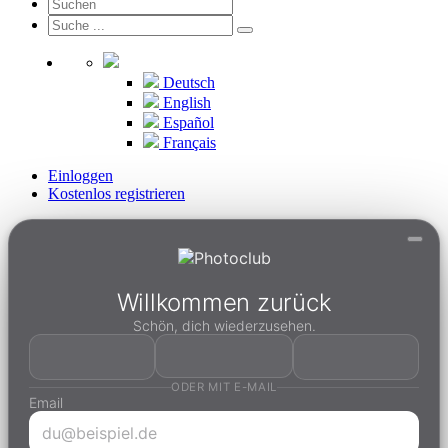
Deutsch
English
Español
Français
Einloggen
Kostenlos registrieren
Willkommen zurück
Schön, dich wiederzusehen.
ODER MIT E-MAIL
Email