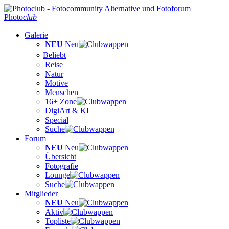
Photo
club
Galerie
NEU
Neu
Beliebt
Reise
Natur
Motive
Menschen
16+ Zone
DigiArt & KI
Special
Suche
Forum
NEU
Neu
Übersicht
Fotografie
Lounge
Suche
Mitglieder
NEU
Neu
Aktiv
Topliste