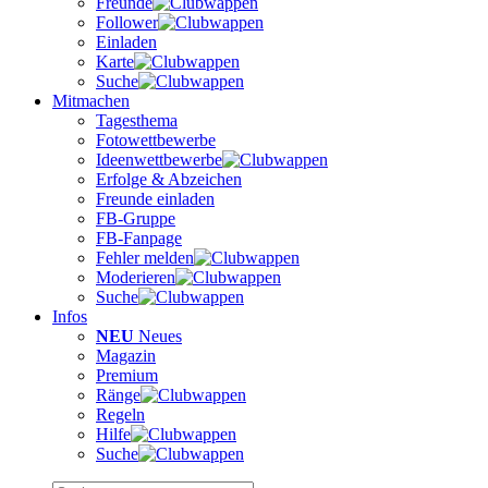
Freunde
Follower
Einladen
Karte
Suche
Mitmachen
Tagesthema
Fotowettbewerbe
Ideenwettbewerbe
Erfolge & Abzeichen
Freunde einladen
FB-Gruppe
FB-Fanpage
Fehler melden
Moderieren
Suche
Infos
NEU
Neues
Magazin
Premium
Ränge
Regeln
Hilfe
Suche