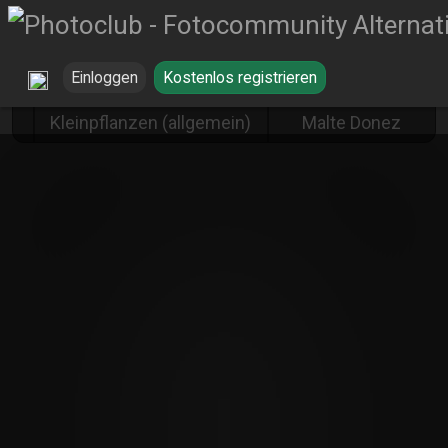
Einloggen
Kostenlos registrieren
Blüten und
Blume von
Kleinpflanzen (allgemein)
Malte Donez