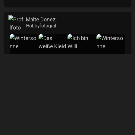
Malte Donez
Hobbyfotograf
mehr
Info
Aufrufe
2869
Kommentare
1