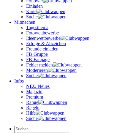
Follower
Einladen
Karte
Suche
Mitmachen
Tagesthema
Fotowettbewerbe
Ideenwettbewerbe
Erfolge & Abzeichen
Freunde einladen
FB-Gruppe
FB-Fanpage
Fehler melden
Moderieren
Suche
Infos
NEU
Neues
Magazin
Premium
Ränge
Regeln
Hilfe
Suche