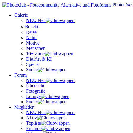
Photo
club
Galerie
NEU
Neu
Beliebt
Reise
Natur
Motive
Menschen
16+ Zone
DigiArt & KI
Special
Suche
Forum
NEU
Neu
Übersicht
Fotografie
Lounge
Suche
Mitglieder
NEU
Neu
Aktiv
Topliste
Freunde