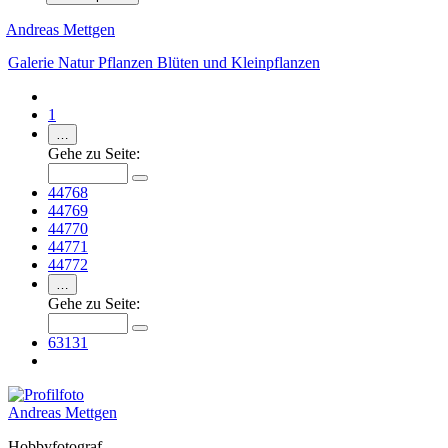
Andreas Mettgen
Galerie
Natur
Pflanzen
Blüten und Kleinpflanzen
1
…
Gehe zu Seite:
44768
44769
44770
44771
44772
…
Gehe zu Seite:
63131
Andreas Mettgen
Hobbyfotograf