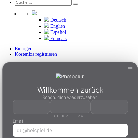
Deutsch
English
Español
Français
Einloggen
Kostenlos registrieren
Willkommen zurück
Schön, dich wiederzusehen.
ODER MIT E-MAIL
Email