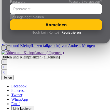
Passwort
Passwort vergessen?
Eingeloggt bleiben
Anmelden
Noch kein Konto?
Registrieren
Blüten und Kleinpflanzen (allgemein)
von Andreas Mettgen
Blüten und Kleinpflanzen (allgemein)
5
0
0
Teilen
Facebook
Pinterest
Twitter
WhatsApp
Email
Link kopieren