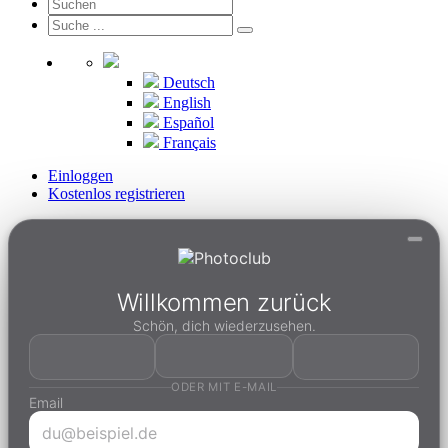
Deutsch
English
Español
Français
Einloggen
Kostenlos registrieren
Willkommen zurück
Schön, dich wiederzusehen.
ODER MIT E-MAIL
Email