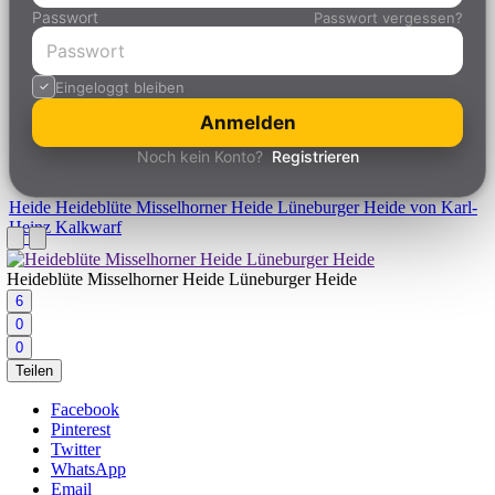
Passwort
Passwort vergessen?
Eingeloggt bleiben
Anmelden
Noch kein Konto?
Registrieren
Heide
Heideblüte Misselhorner Heide Lüneburger Heide von Karl-
Heinz Kalkwarf
Heideblüte Misselhorner Heide Lüneburger Heide
6
0
0
Teilen
Facebook
Pinterest
Twitter
WhatsApp
Email