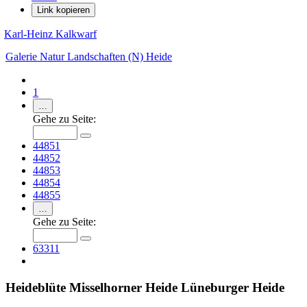
Link kopieren
Karl-Heinz Kalkwarf
Galerie
Natur
Landschaften (N)
Heide
1
…
Gehe zu Seite:
44851
44852
44853
44854
44855
…
Gehe zu Seite:
63311
Heideblüte Misselhorner Heide Lüneburger Heide