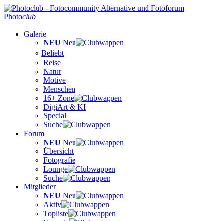
Photo
club
Galerie
NEU
Neu
Beliebt
Reise
Natur
Motive
Menschen
16+ Zone
DigiArt & KI
Special
Suche
Forum
NEU
Neu
Übersicht
Fotografie
Lounge
Suche
Mitglieder
NEU
Neu
Aktiv
Topliste