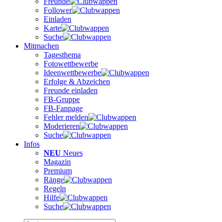
Freunde
Follower
Einladen
Karte
Suche
Mitmachen
Tagesthema
Fotowettbewerbe
Ideenwettbewerbe
Erfolge & Abzeichen
Freunde einladen
FB-Gruppe
FB-Fanpage
Fehler melden
Moderieren
Suche
Infos
NEU
Neues
Magazin
Premium
Ränge
Regeln
Hilfe
Suche