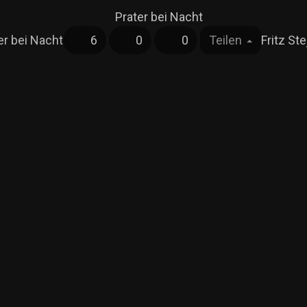
er bei Nacht
6
0
0
Teilen
Fritz Ste