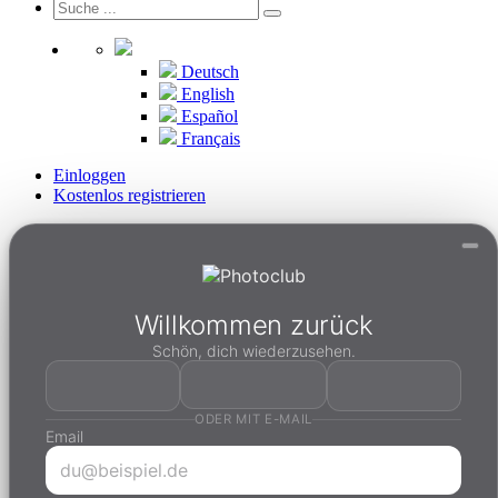
Deutsch
English
Español
Français
Einloggen
Kostenlos registrieren
Willkommen zurück
Schön, dich wiederzusehen.
ODER MIT E-MAIL
Email