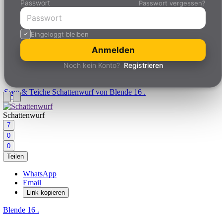
Passwort
Passwort vergessen?
Eingeloggt bleiben
Anmelden
Noch kein Konto?
Registrieren
Seen & Teiche
Schattenwurf von Blende 16 .
Schattenwurf
7
0
0
Teilen
WhatsApp
Email
Link kopieren
Blende 16 .