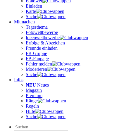
Follower
Einladen
Karte
Suche
Mitmachen
Tagesthema
Fotowettbewerbe
Ideenwettbewerbe
Erfolge & Abzeichen
Freunde einladen
FB-Gruppe
FB-Fanpage
Fehler melden
Moderieren
Suche
Infos
NEU
Neues
Magazin
Premium
Ränge
Regeln
Hilfe
Suche