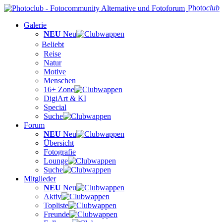
Photo
club
Galerie
NEU
Neu
Beliebt
Reise
Natur
Motive
Menschen
16+ Zone
DigiArt & KI
Special
Suche
Forum
NEU
Neu
Übersicht
Fotografie
Lounge
Suche
Mitglieder
NEU
Neu
Aktiv
Topliste
Freunde