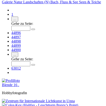
Galerie
Natur
Landschaften (N)
Bach, Fluss & See
Seen & Teiche
1
…
Gehe zu Seite:
44896
44897
44898
44899
44900
…
Gehe zu Seite:
63012
Blende 16 .
Hobbyfotografin