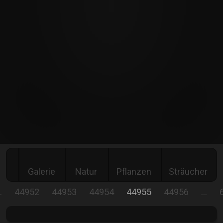
Galerie
Natur
Pflanzen
Sträucher
…
44952
44953
44954
44955
44956
…