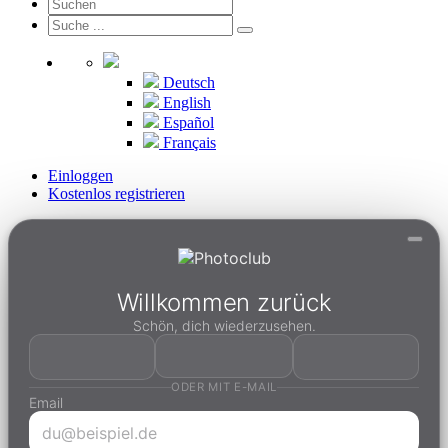
Deutsch
English
Español
Français
Einloggen
Kostenlos registrieren
Willkommen zurück
Schön, dich wiederzusehen.
ODER MIT E-MAIL
Email