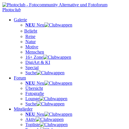
Photo
club
Galerie
NEU
Neu
Beliebt
Reise
Natur
Motive
Menschen
16+ Zone
DigiArt & KI
Special
Suche
Forum
NEU
Neu
Übersicht
Fotografie
Lounge
Suche
Mitglieder
NEU
Neu
Aktiv
Topliste