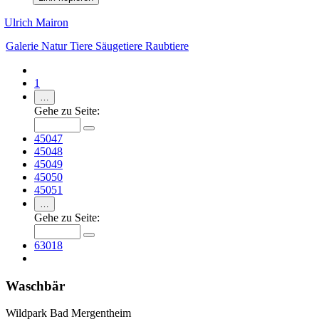
Ulrich Mairon
Galerie
Natur
Tiere
Säugetiere
Raubtiere
1
…
Gehe zu Seite:
45047
45048
45049
45050
45051
…
Gehe zu Seite:
63018
Waschbär
Wildpark Bad Mergentheim