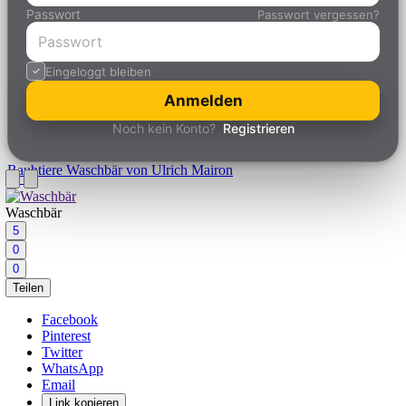
Passwort
Passwort vergessen?
Eingeloggt bleiben
Anmelden
Noch kein Konto?
Registrieren
Raubtiere
Waschbär von Ulrich Mairon
Waschbär
5
0
0
Teilen
Facebook
Pinterest
Twitter
WhatsApp
Email
Link kopieren