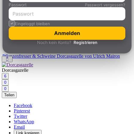
Passwort
Passwort vergessen?
Eingeloggt bleiben
Anmelden
Noch kein Konto?
Registrieren
Pflanzenfresser & Schweine
Dorcasgazelle von Ulrich Mairon
Dorcasgazelle
6
0
0
Teilen
Facebook
Pinterest
Twitter
WhatsApp
Email
Link kopieren