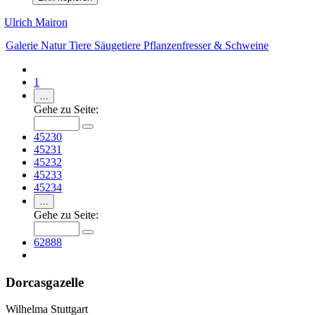
Ulrich Mairon
Galerie
Natur
Tiere
Säugetiere
Pflanzenfresser & Schweine
1
…
Gehe zu Seite:
45230
45231
45232
45233
45234
…
Gehe zu Seite:
62888
Dorcasgazelle
Wilhelma Stuttgart