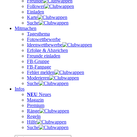
Freunde
Follower
Einladen
Karte
Suche
Mitmachen
Tagesthema
Fotowettbewerbe
Ideenwettbewerbe
Erfolge & Abzeichen
Freunde einladen
FB-Gruppe
FB-Fanpage
Fehler melden
Moderieren
Suche
Infos
NEU
Neues
Magazin
Premium
Ränge
Regeln
Hilfe
Suche