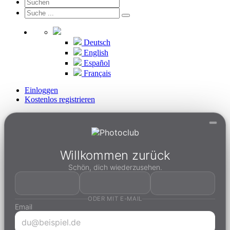
Deutsch
English
Español
Français
Einloggen
Kostenlos registrieren
Willkommen zurück
Schön, dich wiederzusehen.
ODER MIT E-MAIL
Email