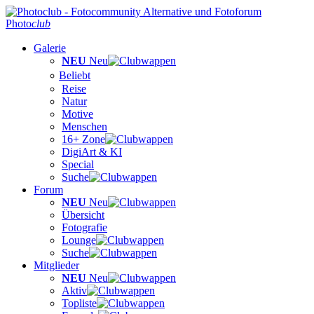
Photo
club
Galerie
NEU
Neu
Beliebt
Reise
Natur
Motive
Menschen
16+ Zone
DigiArt & KI
Special
Suche
Forum
NEU
Neu
Übersicht
Fotografie
Lounge
Suche
Mitglieder
NEU
Neu
Aktiv
Topliste