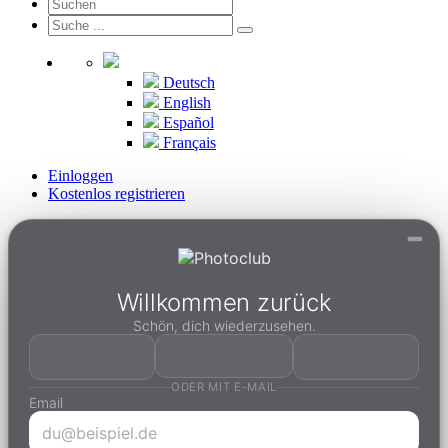
Deutsch
English
Español
Français
Einloggen
Kostenlos registrieren
Willkommen zurück
Schön, dich wiederzusehen.
ODER MIT E-MAIL
Email