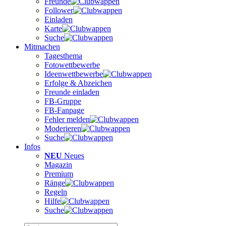
Freunde
Follower
Einladen
Karte
Suche
Mitmachen
Tagesthema
Fotowettbewerbe
Ideenwettbewerbe
Erfolge & Abzeichen
Freunde einladen
FB-Gruppe
FB-Fanpage
Fehler melden
Moderieren
Suche
Infos
NEU
Neues
Magazin
Premium
Ränge
Regeln
Hilfe
Suche