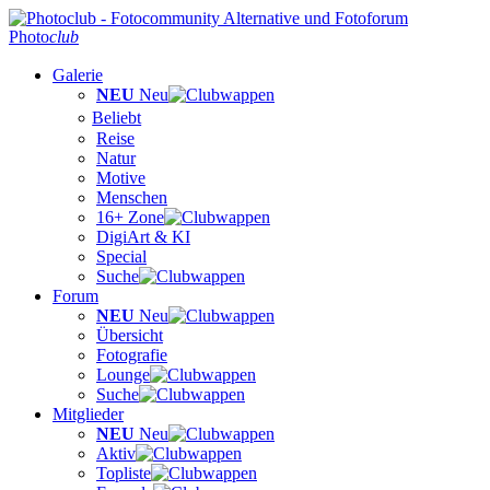
Photo
club
Galerie
NEU
Neu
Beliebt
Reise
Natur
Motive
Menschen
16+ Zone
DigiArt & KI
Special
Suche
Forum
NEU
Neu
Übersicht
Fotografie
Lounge
Suche
Mitglieder
NEU
Neu
Aktiv
Topliste