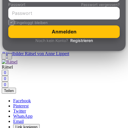
Passwort
Passwort vergessen?
Eingeloggt bleiben
Anmelden
Noch kein Konto?
Registrieren
Rätselbilder
Rätsel von Anne Lippert
Rätsel
0
0
0
Teilen
Facebook
Pinterest
Twitter
WhatsApp
Email
Link kopieren