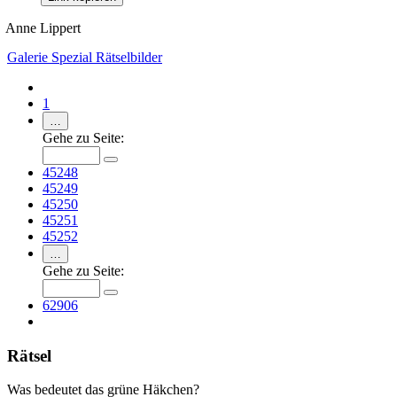
Anne Lippert
Galerie
Spezial
Rätselbilder
1
…
Gehe zu Seite:
45248
45249
45250
45251
45252
…
Gehe zu Seite:
62906
Rätsel
Was bedeutet das grüne Häkchen?