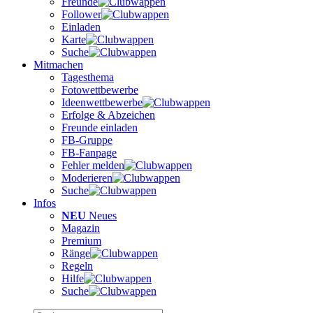
Freunde
Follower
Einladen
Karte
Suche
Mitmachen
Tagesthema
Fotowettbewerbe
Ideenwettbewerbe
Erfolge & Abzeichen
Freunde einladen
FB-Gruppe
FB-Fanpage
Fehler melden
Moderieren
Suche
Infos
NEU
Neues
Magazin
Premium
Ränge
Regeln
Hilfe
Suche