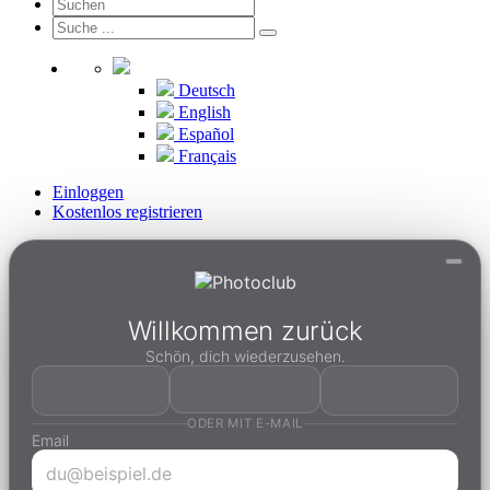
Deutsch
English
Español
Français
Einloggen
Kostenlos registrieren
Willkommen zurück
Schön, dich wiederzusehen.
ODER MIT E-MAIL
Email