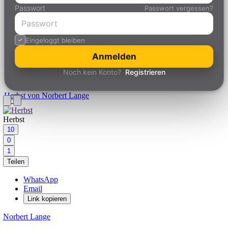
Passwort
Passwort vergessen?
Eingeloggt bleiben
Anmelden
Noch kein Konto?
Registrieren
Herbst
von Norbert Lange
Herbst
10
0
1
Teilen
WhatsApp
Email
Link kopieren
Norbert Lange