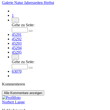
Galerie
Natur
Jahreszeiten
Herbst
1
…
Gehe zu Seite:
45291
45292
45293
45294
45295
…
Gehe zu Seite:
63070
Kommentieren
Alle
Kommentare anzeigen
Norbert Lange