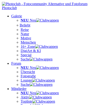
Photo
club
Galerie
NEU
Neu
Beliebt
Reise
Natur
Motive
Menschen
16+ Zone
DigiArt & KI
Special
Suche
Forum
NEU
Neu
Übersicht
Fotografie
Lounge
Suche
Mitglieder
NEU
Neu
Aktiv
Topliste