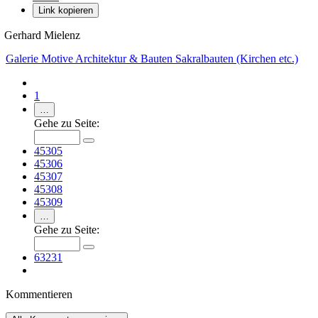
Link kopieren
Gerhard Mielenz
Galerie
Motive
Architektur & Bauten
Sakralbauten (Kirchen etc.)
1
…
Gehe zu Seite:
45305
45306
45307
45308
45309
…
Gehe zu Seite:
63231
Kommentieren