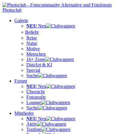
Photo
club
Galerie
NEU
Neu
Beliebt
Reise
Natur
Motive
Menschen
16+ Zone
DigiArt & KI
Special
Suche
Forum
NEU
Neu
Übersicht
Fotografie
Lounge
Suche
Mitglieder
NEU
Neu
Aktiv
Topliste