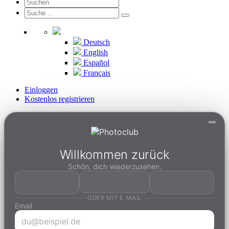
Deutsch
English
Español
Français
Einloggen
Kostenlos registrieren
Willkommen zurück
Schön, dich wiederzusehen.
ODER MIT E-MAIL
Email