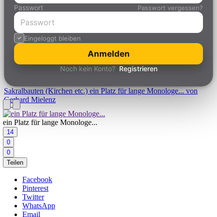
Passwort
Passwort vergessen?
Eingeloggt bleiben
Anmelden
Noch kein Konto?
Registrieren
Sakralbauten (Kirchen etc.)
ein Platz für lange Monologe... von
Gerhard Mielenz
ein Platz für lange Monologe...
14
0
0
Teilen
Facebook
Pinterest
Twitter
WhatsApp
Email