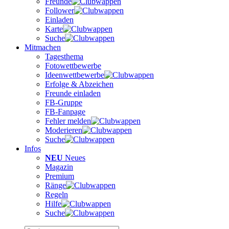
Freunde
Follower
Einladen
Karte
Suche
Mitmachen
Tagesthema
Fotowettbewerbe
Ideenwettbewerbe
Erfolge & Abzeichen
Freunde einladen
FB-Gruppe
FB-Fanpage
Fehler melden
Moderieren
Suche
Infos
NEU
Neues
Magazin
Premium
Ränge
Regeln
Hilfe
Suche