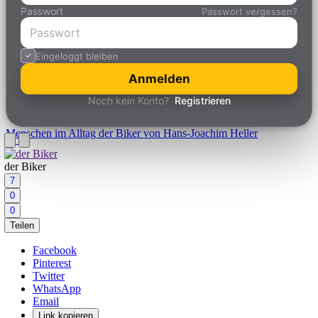
Passwort
Passwort vergessen?
Eingeloggt bleiben
Anmelden
Noch kein Konto?
Registrieren
Menschen im Alltag
der Biker von Hans-Joachim Heller
der Biker
7
0
0
Teilen
Facebook
Pinterest
Twitter
WhatsApp
Email
Link kopieren