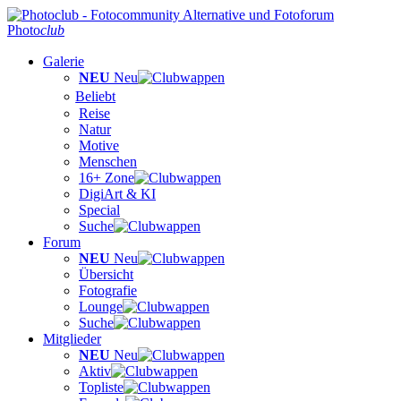
Photo
club
Galerie
NEU
Neu
Beliebt
Reise
Natur
Motive
Menschen
16+ Zone
DigiArt & KI
Special
Suche
Forum
NEU
Neu
Übersicht
Fotografie
Lounge
Suche
Mitglieder
NEU
Neu
Aktiv
Topliste