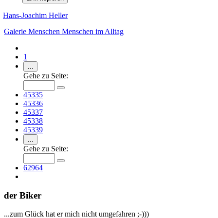
Hans-Joachim Heller
Galerie
Menschen
Menschen im Alltag
1
…
Gehe zu Seite:
45335
45336
45337
45338
45339
…
Gehe zu Seite:
62964
der Biker
...zum Glück hat er mich nicht umgefahren ;-)))