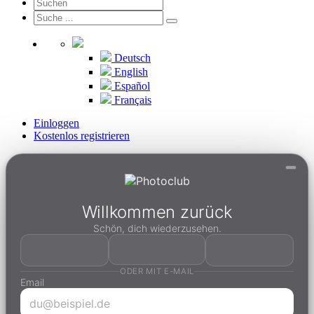
Deutsch
English
Español
Français
Einloggen
Kostenlos registrieren
Willkommen zurück
Schön, dich wiederzusehen.
ODER MIT E-MAIL
Email