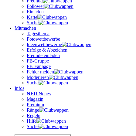
Freunde
Follower
Einladen
Karte
Suche
Mitmachen
Tagesthema
Fotowettbewerbe
Ideenwettbewerbe
Erfolge & Abzeichen
Freunde einladen
FB-Gruppe
FB-Fanpage
Fehler melden
Moderieren
Suche
Infos
NEU
Neues
Magazin
Premium
Ränge
Regeln
Hilfe
Suche