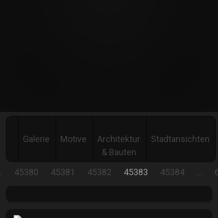
Galerie
Motive
Architektur
Stadtansichten
& Bauten
…
45380
45381
45382
45383
45384
…