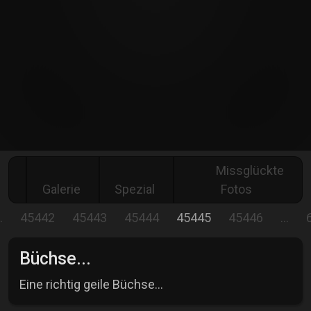
Missglückte
Galerie
Spezial
Fotos
…
45442
45443
45444
45445
45446
…
Büchse...
Eine richtig geile Büchse...