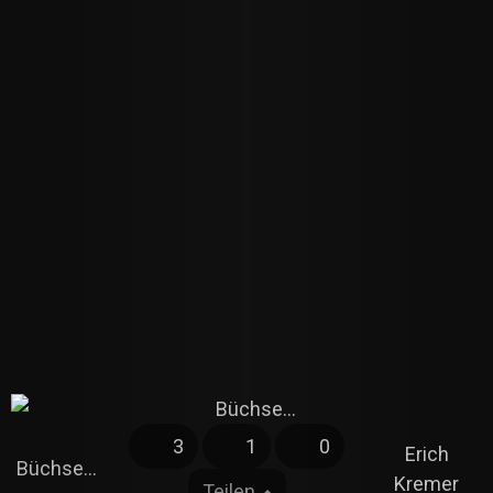
3
1
0
Erich
Büchse...
Kremer
Teilen