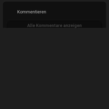
Kommentieren
Alle
Kommentare anzeigen
Erich Kremer
Semiprofi
mehr
Info