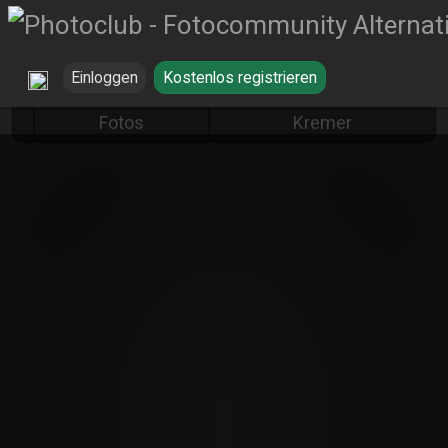
Einloggen
Kostenlos registrieren
Missglückte
Büchse... von Erich
Fotos
Kremer