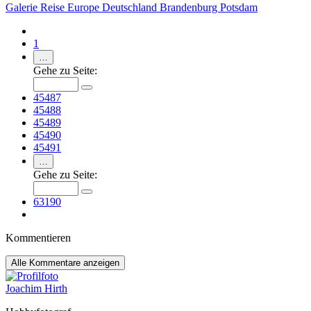
Galerie
Reise
Europe
Deutschland
Brandenburg
Potsdam
1
…
Gehe zu Seite:
45487
45488
45489
45490
45491
…
Gehe zu Seite:
63190
Kommentieren
Alle
Kommentare anzeigen
Joachim Hirth