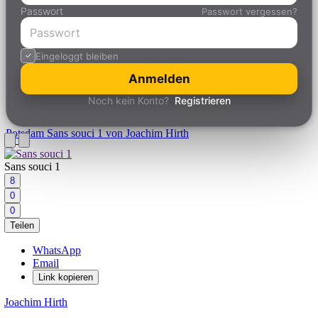
Passwort
Passwort vergessen?
Eingeloggt bleiben
Anmelden
Noch kein Konto?
Registrieren
Potsdam
Sans souci 1 von Joachim Hirth
Sans souci 1
8
0
0
Teilen
WhatsApp
Email
Link kopieren
Joachim Hirth