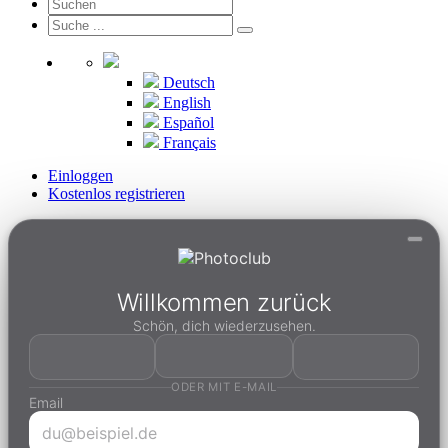
Deutsch
English
Español
Français
Einloggen
Kostenlos registrieren
Willkommen zurück
Schön, dich wiederzusehen.
ODER MIT E-MAIL
Email