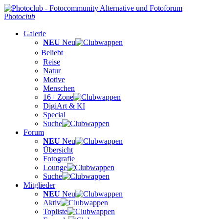
Photo
club
Galerie
NEU
Neu
Beliebt
Reise
Natur
Motive
Menschen
16+ Zone
DigiArt & KI
Special
Suche
Forum
NEU
Neu
Übersicht
Fotografie
Lounge
Suche
Mitglieder
NEU
Neu
Aktiv
Topliste