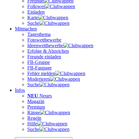
Freunde
Follower
Einladen
Karte
Suche
Mitmachen
Tagesthema
Fotowettbewerbe
Ideenwettbewerbe
Erfolge & Abzeichen
Freunde einladen
FB-Gruppe
FB-Fanpage
Fehler melden
Moderieren
Suche
Infos
NEU
Neues
Magazin
Premium
Ränge
Regeln
Hilfe
Suche