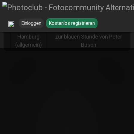
Einloggen
Kostenlos registrieren
Hamburg - Elbphilharmonie
Hamburg
zur blauen Stunde von Peter
(allgemein)
Busch