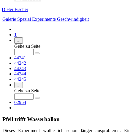
Dieter Fischer
Galerie
Spezial
Experimente
Geschwindigkeit
1
…
Gehe zu Seite:
44241
44242
44243
44244
44245
…
Gehe zu Seite:
62954
Pfeil trifft Wasserballon
Dieses Experiment wollte ich schon länger ausprobieren. Ein