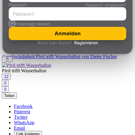
Passwort
Passwort vergessen?
Eingeloggt bleiben
Anmelden
Noch kein Konto?
Registrieren
Geschwindigkeit
Pfeil trifft Wasserballon von Dieter Fischer
Pfeil trifft Wasserballon
12
0
0
Teilen
Facebook
Pinterest
Twitter
WhatsApp
Email
Link kopieren