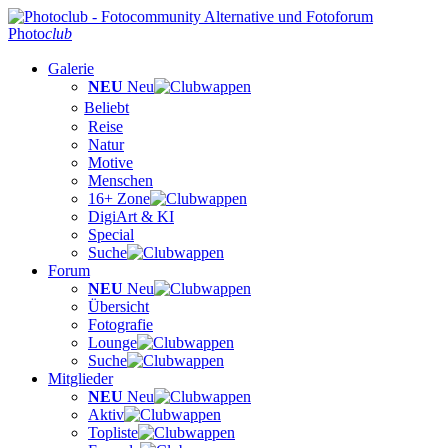
Photo
club
Galerie
NEU
Neu
Beliebt
Reise
Natur
Motive
Menschen
16+ Zone
DigiArt & KI
Special
Suche
Forum
NEU
Neu
Übersicht
Fotografie
Lounge
Suche
Mitglieder
NEU
Neu
Aktiv
Topliste