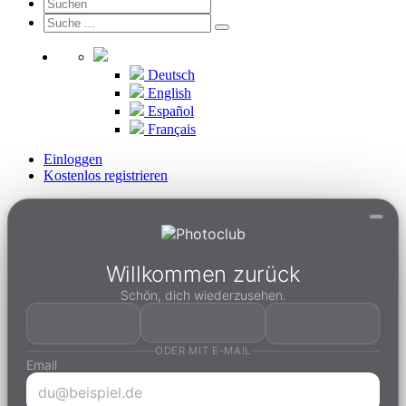
Deutsch
English
Español
Français
Einloggen
Kostenlos registrieren
Willkommen zurück
Schön, dich wiederzusehen.
ODER MIT E-MAIL
Email