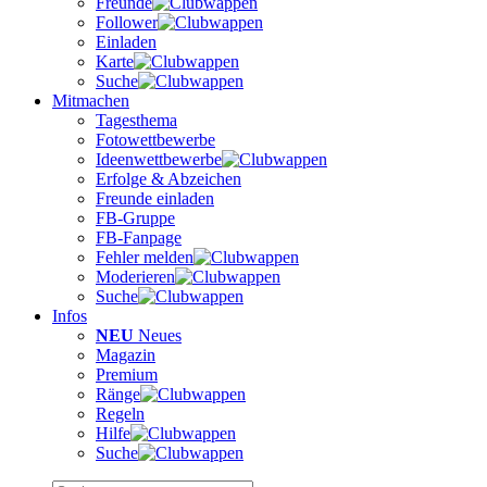
Freunde
Follower
Einladen
Karte
Suche
Mitmachen
Tagesthema
Fotowettbewerbe
Ideenwettbewerbe
Erfolge & Abzeichen
Freunde einladen
FB-Gruppe
FB-Fanpage
Fehler melden
Moderieren
Suche
Infos
NEU
Neues
Magazin
Premium
Ränge
Regeln
Hilfe
Suche