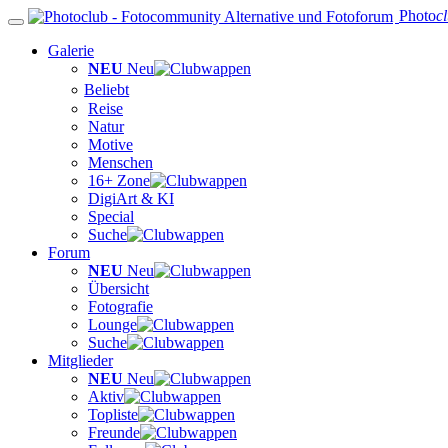
Photo
c
Galerie
NEU
Neu
Beliebt
Reise
Natur
Motive
Menschen
16+ Zone
DigiArt & KI
Special
Suche
Forum
NEU
Neu
Übersicht
Fotografie
Lounge
Suche
Mitglieder
NEU
Neu
Aktiv
Topliste
Freunde