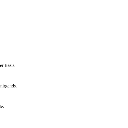
er Basis.
nirgends.
te.