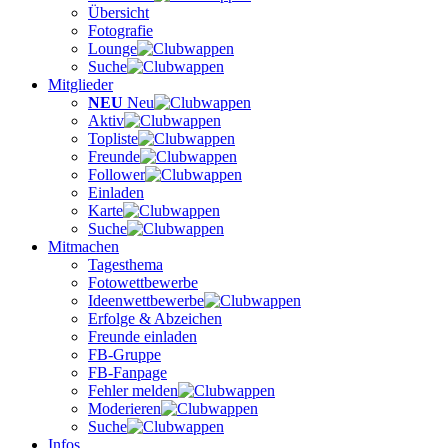
Übersicht
Fotografie
Lounge
Suche
Mitglieder
NEU
Neu
Aktiv
Topliste
Freunde
Follower
Einladen
Karte
Suche
Mitmachen
Tagesthema
Fotowettbewerbe
Ideenwettbewerbe
Erfolge & Abzeichen
Freunde einladen
FB-Gruppe
FB-Fanpage
Fehler melden
Moderieren
Suche
Infos