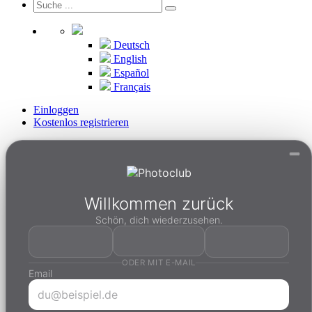
Deutsch
English
Español
Français
Einloggen
Kostenlos registrieren
Willkommen zurück
Schön, dich wiederzusehen.
ODER MIT E-MAIL
Email