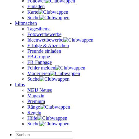
Follower
Einladen
Karte
Suche
Mitmachen
Tagesthema
Fotowettbewerbe
Ideenwettbewerbe
Erfolge & Abzeichen
Freunde einladen
FB-Gruppe
FB-Fanpage
Fehler melden
Moderieren
Suche
Infos
NEU
Neues
Magazin
Premium
Ränge
Regeln
Hilfe
Suche