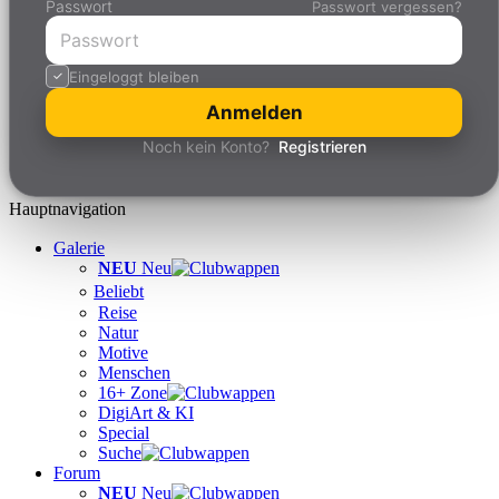
Passwort
Passwort vergessen?
Eingeloggt bleiben
Anmelden
Noch kein Konto?
Registrieren
Hauptnavigation
Galerie
NEU
Neu
Beliebt
Reise
Natur
Motive
Menschen
16+ Zone
DigiArt & KI
Special
Suche
Forum
NEU
Neu