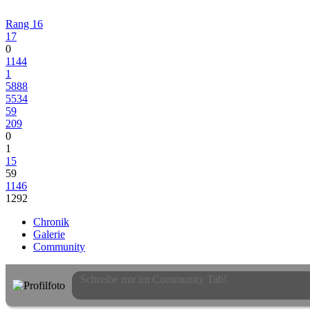
Rang 16
17
0
1144
1
5888
5534
59
209
0
1
15
59
1146
1292
Chronik
Galerie
Community
Schreibe mir im Community Tab!